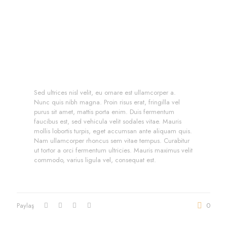
Sed ultrices nisl velit, eu ornare est ullamcorper a.
Nunc quis nibh magna. Proin risus erat, fringilla vel
purus sit amet, mattis porta enim. Duis fermentum
faucibus est, sed vehicula velit sodales vitae. Mauris
mollis lobortis turpis, eget accumsan ante aliquam quis.
Nam ullamcorper rhoncus sem vitae tempus. Curabitur
ut tortor a orci fermentum ultricies. Mauris maximus velit
commodo, varius ligula vel, consequat est.
Paylaş
0