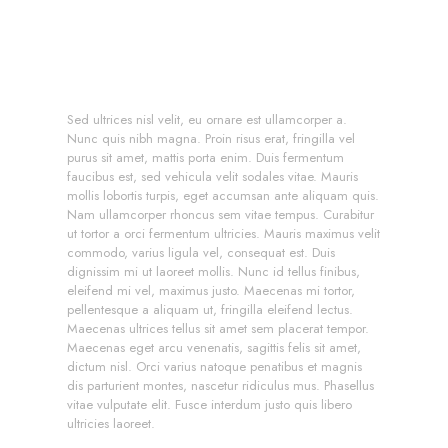
Sed ultrices nisl velit, eu ornare est ullamcorper a.
Nunc quis nibh magna. Proin risus erat, fringilla vel
purus sit amet, mattis porta enim. Duis fermentum
faucibus est, sed vehicula velit sodales vitae. Mauris
mollis lobortis turpis, eget accumsan ante aliquam quis.
Nam ullamcorper rhoncus sem vitae tempus. Curabitur
ut tortor a orci fermentum ultricies. Mauris maximus velit
commodo, varius ligula vel, consequat est. Duis
dignissim mi ut laoreet mollis. Nunc id tellus finibus,
eleifend mi vel, maximus justo. Maecenas mi tortor,
pellentesque a aliquam ut, fringilla eleifend lectus.
Maecenas ultrices tellus sit amet sem placerat tempor.
Maecenas eget arcu venenatis, sagittis felis sit amet,
dictum nisl. Orci varius natoque penatibus et magnis
dis parturient montes, nascetur ridiculus mus. Phasellus
vitae vulputate elit. Fusce interdum justo quis libero
ultricies laoreet.