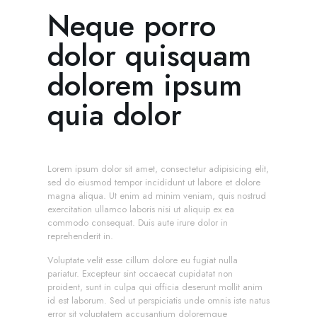
Neque porro
dolor quisquam
dolorem ipsum
quia dolor
Lorem ipsum dolor sit amet, consectetur adipisicing elit,
sed do eiusmod tempor incididunt ut labore et dolore
magna aliqua. Ut enim ad minim veniam, quis nostrud
exercitation ullamco laboris nisi ut aliquip ex ea
commodo consequat. Duis aute irure dolor in
reprehenderit in.
Voluptate velit esse cillum dolore eu fugiat nulla
pariatur. Excepteur sint occaecat cupidatat non
proident, sunt in culpa qui officia deserunt mollit anim
id est laborum. Sed ut perspiciatis unde omnis iste natus
error sit voluptatem accusantium doloremque