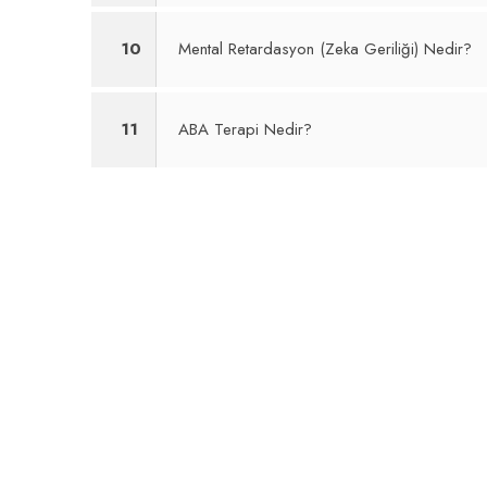
10
Mental Retardasyon (Zeka Geriliği) Nedir?
11
ABA Terapi Nedir?
24 Kasım Öğretmenler Günü
Geleneksel Piknik