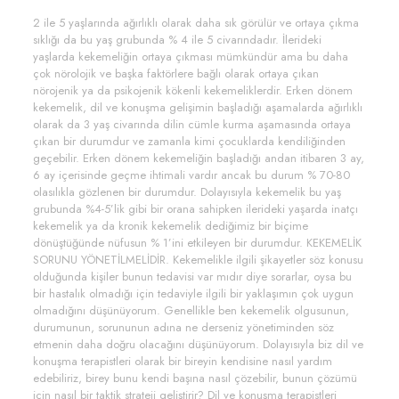
2 ile 5 yaşlarında ağırlıklı olarak daha sık görülür ve ortaya çıkma
sıklığı da bu yaş grubunda % 4 ile 5 civarındadır. İlerideki
yaşlarda kekemeliğin ortaya çıkması mümkündür ama bu daha
çok nörolojik ve başka faktörlere bağlı olarak ortaya çıkan
nörojenik ya da psikojenik kökenli kekemeliklerdir. Erken dönem
kekemelik, dil ve konuşma gelişimin başladığı aşamalarda ağırlıklı
olarak da 3 yaş civarında dilin cümle kurma aşamasında ortaya
çıkan bir durumdur ve zamanla kimi çocuklarda kendiliğinden
geçebilir. Erken dönem kekemeliğin başladığı andan itibaren 3 ay,
6 ay içerisinde geçme ihtimali vardır ancak bu durum % 70-80
olasılıkla gözlenen bir durumdur. Dolayısıyla kekemelik bu yaş
grubunda %4-5’lik gibi bir orana sahipken ilerideki yaşarda inatçı
kekemelik ya da kronik kekemelik dediğimiz bir biçime
dönüştüğünde nüfusun % 1’ini etkileyen bir durumdur. KEKEMELİK
SORUNU YÖNETİLMELİDİR. Kekemelikle ilgili şikayetler söz konusu
olduğunda kişiler bunun tedavisi var mıdır diye sorarlar, oysa bu
bir hastalık olmadığı için tedaviyle ilgili bir yaklaşımın çok uygun
olmadığını düşünüyorum. Genellikle ben kekemelik olgusunun,
durumunun, sorununun adına ne derseniz yönetiminden söz
etmenin daha doğru olacağını düşünüyorum. Dolayısıyla biz dil ve
konuşma terapistleri olarak bir bireyin kendisine nasıl yardım
edebiliriz, birey bunu kendi başına nasıl çözebilir, bunun çözümü
için nasıl bir taktik strateji geliştirir? Dil ve konuşma terapistleri