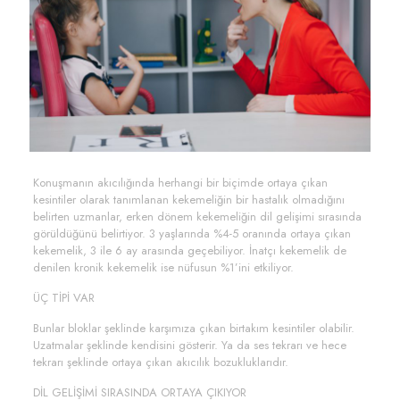
Konuşmanın akıcılığında herhangi bir biçimde ortaya çıkan
kesintiler olarak tanımlanan kekemeliğin bir hastalık olmadığını
belirten uzmanlar, erken dönem kekemeliğin dil gelişimi sırasında
görüldüğünü belirtiyor. 3 yaşlarında %4-5 oranında ortaya çıkan
kekemelik, 3 ile 6 ay arasında geçebiliyor. İnatçı kekemelik de
denilen kronik kekemelik ise nüfusun %1’ini etkiliyor.
ÜÇ TİPİ VAR
Bunlar bloklar şeklinde karşımıza çıkan birtakım kesintiler olabilir.
Uzatmalar şeklinde kendisini gösterir. Ya da ses tekrarı ve hece
tekrarı şeklinde ortaya çıkan akıcılık bozukluklarıdır.
DİL GELİŞİMİ SIRASINDA ORTAYA ÇIKIYOR